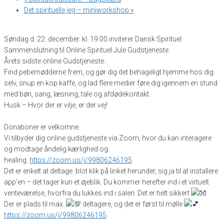
Det spirituelle jeg – miniworkshop
»
Søndag d. 22. december. kl. 19.00 inviterer Dansk Spirituel
Sammenslutning til Online Spirituel Jule Gudstjeneste.
Årets sidste online Gudstjeneste.
Find pebernødderne frem, og gør dig det behageligt hjemme hos dig
selv, snup en kop kaffe, og lad flere medier føre dig igennem en stund
med bøn, sang, læsning, tale og afdødekontakt.
Husk – Hvor der er vilje, er der vej!
Donationer er velkomne.
Vi tilbyder dig online gudstjeneste via Zoom, hvor du kan interagere
og modtage åndelig kærlighed og
healing.
https://zoom.us/j/99806246195
Det er enkelt at deltage. blot klik på linket herunder, sig ja til at installere
app’en – det tager kun et øjeblik. Du kommer herefter ind i et virtuelt
venteværelse, hvorfra du lukkes ind i salen. Det er helt sikkert
Der er plads til max.
deltagere, og det er først til mølle
https://zoom.us/j/99806246195