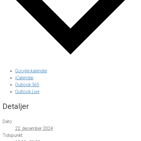
Google kalender
iCalendar
Outlook 365
Outlook Live
Detaljer
Dato:
22. december 2024
Tidspunkt: